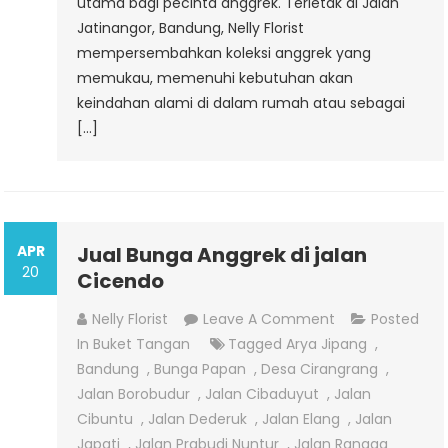
utama bagi pecinta anggrek. Terletak di Jalan
Jatinangor, Bandung, Nelly Florist
mempersembahkan koleksi anggrek yang
memukau, memenuhi kebutuhan akan
keindahan alami di dalam rumah atau sebagai
[…]
APR
Jual Bunga Anggrek di jalan
20
Cicendo
On
Nelly Florist
Leave A Comment
Posted
Jual
In
Buket Tangan
Tagged
Arya Jipang
,
Bunga
Bandung
,
Bunga Papan
,
Desa Cirangrang
,
Anggrek
Jalan Borobudur
,
Jalan Cibaduyut
,
Jalan
Di
Cibuntu
,
Jalan Dederuk
,
Jalan Elang
,
Jalan
Jalan
Japati
,
Jalan Prabudi Nuntur
,
Jalan Rangga