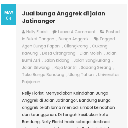
MAY
Jual bunga Anggrek di jalan
04
Jatinangor
On
Nelly Florist
Leave A Comment
Posted
Jual
In
Buket Tangan
,
Bunga Anggrek
Tagged
Bunga
Agen Bunga Papan
,
Cilengkrang
,
Cukang
Anggrek
Kawung
,
Desa Cirangrang
,
Dian Moleh
,
Jalan
Di
Bumi Asri
,
Jalan Kidang
,
Jalan Sangkuriang
,
Jalan
Jalan Siliwangi
,
Raja Mantri
,
Sadang Serang
,
Jatinangor
Toko Bunga Bandung
,
Ulang Tahun
,
Universitas
Pajajaran
Nelly Florist: Menyediakan Keindahan Bunga
Anggrek di Jalan Jatinangor, Bandung Bunga
anggrek telah lama menjadi simbol keindahan
dan keanggunan. Di tengah kesibukan kota
Bandung, Nelly Florist hadir sebagai destinasi