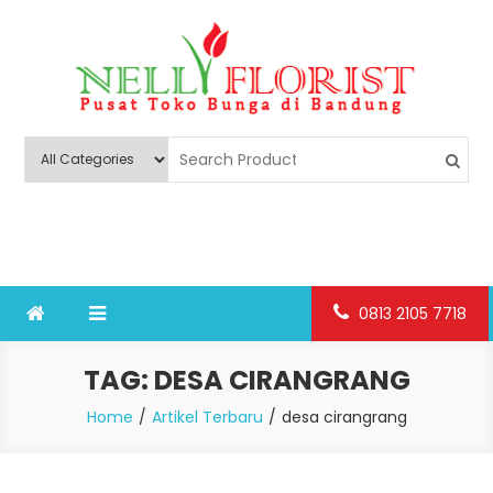
Skip
to
content
Nelly Florist Bandung
Jual karangan bunga papan Bandung
0813 2105 7718
TAG:
DESA CIRANGRANG
Home
Artikel Terbaru
desa cirangrang