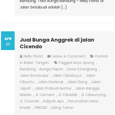
Bandung, Toko Bunga Bandung – Nelly Florist di
Jalan Setiabudi adalah […]
APR
Jual Bunga Anggrek di jalan
20
Cicendo
On
Nelly Florist
Leave A Comment
Posted
Jual
In
Buket Tangan
Tagged
Arya Jipang
,
Bunga
Bandung
,
Bunga Papan
,
Desa Cirangrang
,
Anggrek
Jalan Borobudur
,
Jalan Cibaduyut
,
Jalan
Di
Cibuntu
,
Jalan Dederuk
,
Jalan Elang
,
Jalan
Jalan
Japati
,
Jalan Prabudi Nuntur
,
Jalan Rangga
Cicendo
Malela
,
Jl. Cemara
,
Jl. Cibadak
,
Jl. Cibeunying
,
Jl. Cicendo
,
Kalipah Apo
,
Perumahan Nata
Endah
,
PINDAD
,
Ulang Tahun