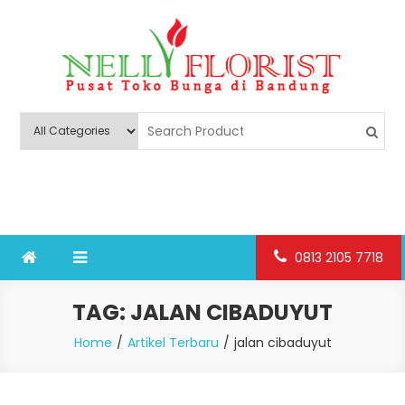
Skip
to
content
Nelly Florist Bandung
Jual karangan bunga papan Bandung
0813 2105 7718
TAG:
JALAN CIBADUYUT
Home
Artikel Terbaru
jalan cibaduyut