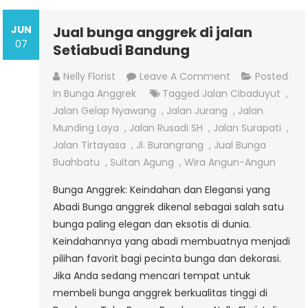
JUN
Jual bunga anggrek di jalan
07
Setiabudi Bandung
On
Nelly Florist
Leave A Comment
Posted
Jual
In
Bunga Anggrek
Tagged
Jalan Cibaduyut
,
Bunga
Jalan Gelap Nyawang
,
Jalan Jurang
,
Jalan
Anggrek
Munding Laya
,
Jalan Rusadi SH
,
Jalan Surapati
,
Di
Jalan Tirtayasa
,
Jl. Burangrang
,
Jual Bunga
Jalan
Buahbatu
,
Sultan Agung
,
Wira Angun-Angun
Setiabudi
Bunga Anggrek: Keindahan dan Elegansi yang
Bandung
Abadi Bunga anggrek dikenal sebagai salah satu
bunga paling elegan dan eksotis di dunia.
Keindahannya yang abadi membuatnya menjadi
pilihan favorit bagi pecinta bunga dan dekorasi.
Jika Anda sedang mencari tempat untuk
membeli bunga anggrek berkualitas tinggi di