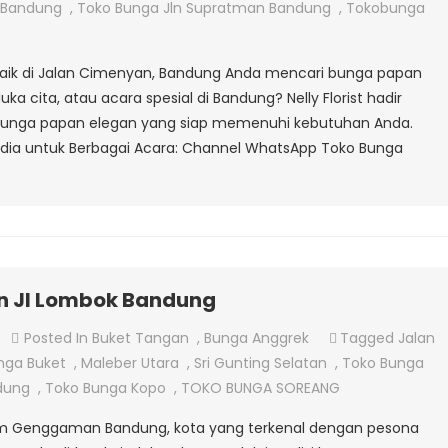
Papan
a Bandung
,
Toko Bunga Jln Supratman Bandung
,
Tokobunga
Ucapan
Di
erbaik di Jalan Cimenyan, Bandung Anda mencari bunga papan
Jalan
ka cita, atau acara spesial di Bandung? Nelly Florist hadir
Cimenyan
 bunga papan elegan yang siap memenuhi kebutuhan Anda.
sedia untuk Berbagai Acara: Channel WhatsApp Toko Bunga
n Jl Lombok Bandung
On
Posted In
Buket Tangan
,
Bunga Anggrek
Tagged
Jalan
Jual
nga Buket
,
Maleber Utara
,
Sri Gunting Selatan
,
Toko Bunga
Buket
dung
,
Toko Bunga Kopo
,
TOKO BUNGA SOREANG
Bunga
alam Genggaman Bandung, kota yang terkenal dengan pesona
Tangan