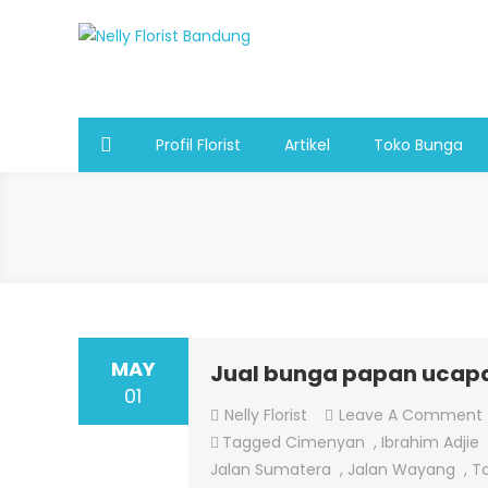
Skip
to
Nelly Florist Bandung
Jual karangan bunga papan Bandung
content
Profil Florist
Artikel
Toko Bunga
MAY
Jual bunga papan ucapa
01
Nelly Florist
Leave A Comment
Tagged
Cimenyan
,
Ibrahim Adjie
Jalan Sumatera
,
Jalan Wayang
,
To