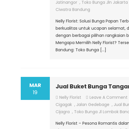
Jatinangor
,
Toko Bunga Jln Jakart
Ciwatra Bandung
Nelly Florist: Solusi Bunga Papan T
berkualitas untuk ucapan selamat, du
dengan berbagai pilihan rangkaian
Mengapa Memilih Nelly Florist? Ter
Bandung: Toko Bunga […]
MAR
Jual Buket Bunga Tanga
19
Nelly Florist
Leave A Comment
Cigagak
,
Jalan Gedebage
,
Jual Bu
Cijagra
,
Toko Bunga Jl Lombok Ban
Nelly Florist – Pesona Romantis d