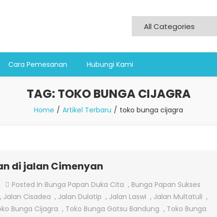
Cara Pemesanan
Hubungi Kami
TAG:
TOKO BUNGA CIJAGRA
Home
Artikel Terbaru
toko bunga cijagra
n di jalan Cimenyan
On
Posted In
Bunga Papan Duka Cita
,
Bunga Papan Sukses
Jual
,
Jalan Cisadea
,
Jalan Dulatip
,
Jalan Laswi
,
Jalan Multatuli
,
Bunga
ko Bunga Cijagra
,
Toko Bunga Gatsu Bandung
,
Toko Bunga