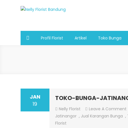
Skip
to
Nelly Florist Bandung
Jual karangan bunga papan Bandung
content
Profil Florist
Artikel
Toko Bunga
JAN
TOKO-BUNGA-JATINAN
19
Nelly Florist
Leave A Comment
Jatinangor
,
Jual Karangan Bunga
,
Florist