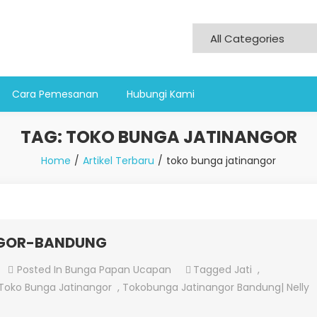
Cara Pemesanan
Hubungi Kami
TAG:
TOKO BUNGA JATINANGOR
Home
Artikel Terbaru
toko bunga jatinangor
GOR-BANDUNG
On
Posted In
Bunga Papan Ucapan
Tagged
Jati
,
TOKO-
Toko Bunga Jatinangor
,
Tokobunga Jatinangor Bandung| Nelly
BUNGA-