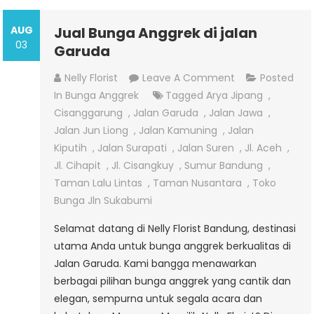
AUG
Jual Bunga Anggrek di jalan
03
Garuda
On
Nelly Florist
Leave A Comment
Posted
Jual
In
Bunga Anggrek
Tagged
Arya Jipang
,
Bunga
Cisanggarung
,
Jalan Garuda
,
Jalan Jawa
,
Anggrek
Jalan Jun Liong
,
Jalan Kamuning
,
Jalan
Di
Kiputih
,
Jalan Surapati
,
Jalan Suren
,
Jl. Aceh
,
Jalan
Jl. Cihapit
,
Jl. Cisangkuy
,
Sumur Bandung
,
Garuda
Taman Lalu Lintas
,
Taman Nusantara
,
Toko
Bunga Jln Sukabumi
Selamat datang di Nelly Florist Bandung, destinasi
utama Anda untuk bunga anggrek berkualitas di
Jalan Garuda. Kami bangga menawarkan
berbagai pilihan bunga anggrek yang cantik dan
elegan, sempurna untuk segala acara dan