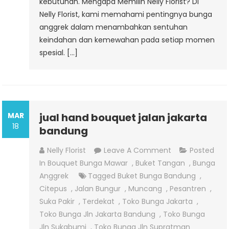
kebutuhan. Mengapa Memilih Nelly Florist? Di
Nelly Florist, kami memahami pentingnya bunga
anggrek dalam menambahkan sentuhan
keindahan dan kemewahan pada setiap momen
spesial. […]
MAR
jual hand bouquet jalan jakarta
18
bandung
On
Nelly Florist
Leave A Comment
Posted
Jual
In
Bouquet Bunga Mawar
,
Buket Tangan
,
Bunga
Hand
Anggrek
Tagged
Buket Bunga Bandung
,
Bouquet
Citepus
,
Jalan Bungur
,
Muncang
,
Pesantren
,
Jalan
Suka Pakir
,
Terdekat
,
Toko Bunga Jakarta
,
Jakarta
Toko Bunga Jln Jakarta Bandung
,
Toko Bunga
Bandung
Jln Sukabumi
,
Toko Bunga Jln Supratman