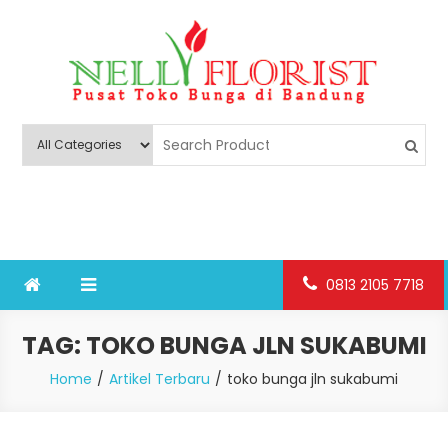
Skip
to
content
Nelly Florist Bandung
Jual karangan bunga papan Bandung
0813 2105 7718
TAG:
TOKO BUNGA JLN SUKABUMI
Home
Artikel Terbaru
toko bunga jln sukabumi