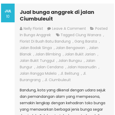
JUL
Jual bunga anggrek di jalan
10
Ciumbuleuit
On
Nelly Florist
Leave A Comment
Posted
Jual
In
Bunga Anggrek
Tagged
Ciung Wanara
,
Bunga
Florist Di Buah Batu Bandung
,
Gang Barata
,
Anggrek
Jalan Badak Singa
,
Jalan Bengawan
,
Jalan
Di
Blanak
,
Jalan Blimbing
,
Jalan Bukit Jarian
,
Jalan
Jalan Bukit Tunggul
,
Jalan Bungsu
,
Jalan
Ciumbuleuit
Bungur
,
Jalan Cendana
,
Jalan Hasanudin
,
Jalan Rangga Malela
,
Jl. Belitung
,
Jl.
Burangrang
,
Jl. Ciumbuleuit
Bandung, kota yang dikenal dengan udara sejuk
dan pemandangan alam yang mempesona,
semakin lengkap dengan kehadiran toko bunga
yang menawarkan berbagai jenis bunga segar