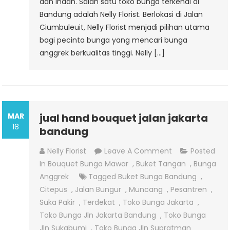
dan indah. Salah satu toko bunga terkenal di
Bandung adalah Nelly Florist. Berlokasi di Jalan
Ciumbuleuit, Nelly Florist menjadi pilihan utama
bagi pecinta bunga yang mencari bunga
anggrek berkualitas tinggi. Nelly […]
MAR
jual hand bouquet jalan jakarta
18
bandung
On
Nelly Florist
Leave A Comment
Posted
Jual
In
Bouquet Bunga Mawar
,
Buket Tangan
,
Bunga
Hand
Anggrek
Tagged
Buket Bunga Bandung
,
Bouquet
Citepus
,
Jalan Bungur
,
Muncang
,
Pesantren
,
Jalan
Suka Pakir
,
Terdekat
,
Toko Bunga Jakarta
,
Jakarta
Toko Bunga Jln Jakarta Bandung
,
Toko Bunga
Bandung
Jln Sukabumi
,
Toko Bunga Jln Supratman