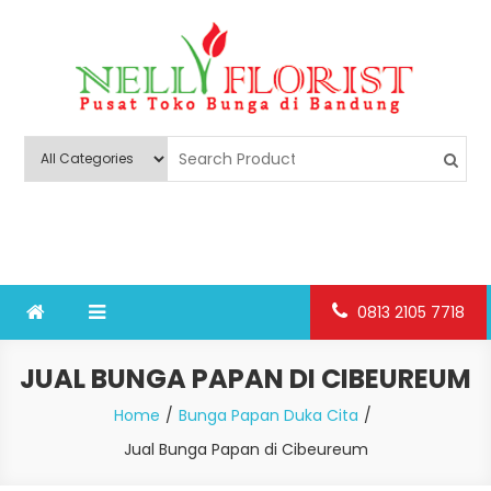
Skip
to
content
Nelly Florist Bandung
Jual karangan bunga papan Bandung
0813 2105 7718
JUAL BUNGA PAPAN DI CIBEUREUM
Home
Bunga Papan Duka Cita
Jual Bunga Papan di Cibeureum