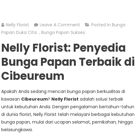
On
Nelly Florist
Leave A Comment
Posted In
Bunga
Jual
Papan Duka Cita
,
Bunga Papan Sukses
Bunga
Nelly Florist: Penyedia
Papan
Di
Bunga Papan Terbaik di
Cibeureum
Cibeureum
Apakah Anda sedang mencari bunga papan berkualitas di
kawasan
Cibeureum
?
Nelly Florist
adalah solusi terbaik
untuk kebutuhan Anda. Dengan pengalaman bertahun-tahun
di dunia florist, Nelly Florist telah melayani berbagai kebutuhan
bunga papan, mulai dari ucapan selamat, pernikahan, hingga
belasungkawa.