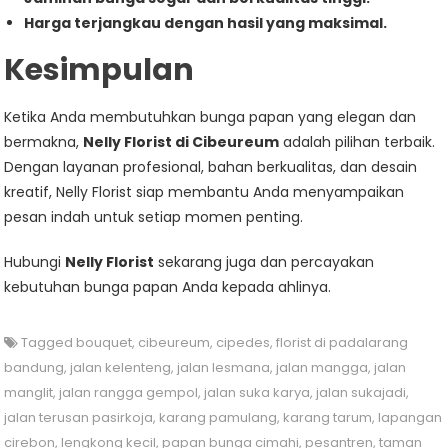
Harga terjangkau dengan hasil yang maksimal.
Kesimpulan
Ketika Anda membutuhkan bunga papan yang elegan dan
bermakna,
Nelly Florist di Cibeureum
adalah pilihan terbaik.
Dengan layanan profesional, bahan berkualitas, dan desain
kreatif, Nelly Florist siap membantu Anda menyampaikan
pesan indah untuk setiap momen penting.
Hubungi
Nelly Florist
sekarang juga dan percayakan
kebutuhan bunga papan Anda kepada ahlinya.
Tagged
bouquet
,
cibeureum
,
cipedes
,
florist di padalarang
bandung
,
jalan kelenteng
,
jalan lesmana
,
jalan mangga
,
jalan
manglit
,
jalan rangga gempol
,
jalan suka karya
,
jalan sukajadi
,
jalan terusan pasirkoja
,
karang pamulang
,
karang tarum
,
lapangan
cirebon
,
lengkong kecil
,
papan bunga cimahi
,
pesantren
,
taman