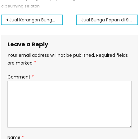
cibeunying selatan
Post
Jual Karangan Bunga Papan di Jalan Cicendo
Jual Bunga Papan di Situ Ciburuy
navigation
Leave a Reply
Your email address will not be published.
Required fields
are marked
*
Comment
*
Name
*