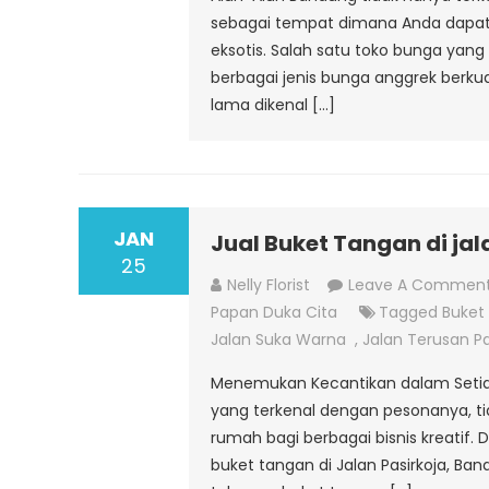
sebagai tempat dimana Anda dapa
eksotis. Salah satu toko bunga yang p
berbagai jenis bunga anggrek berkuali
lama dikenal […]
JAN
Jual Buket Tangan di ja
25
Nelly Florist
Leave A Commen
Papan Duka Cita
Tagged
Buket
Jalan Suka Warna
,
Jalan Terusan Pa
Menemukan Kecantikan dalam Setiap
yang terkenal dengan pesonanya, tid
rumah bagi berbagai bisnis kreatif. 
buket tangan di Jalan Pasirkoja, B