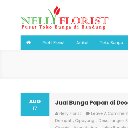
Skip
to
content
Nelly Florist Bandung
Jual karangan bunga papan Bandung
Profil Florist
Artikel
Toko Bunga
AUG
Jual Bunga Papan di Des
17
Nelly Florist
Leave A Commen
Dempul
,
Cipayung
,
Desa Langen S
Ciamis
,
Jalan Astina
,
Jalan Bengke