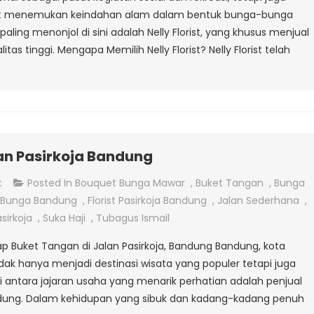
Alun-
t menemukan keindahan alam dalam bentuk bunga-bunga
Alun
aling menonjol di sini adalah Nelly Florist, yang khusus menjual
Bandung
tas tinggi. Mengapa Memilih Nelly Florist? Nelly Florist telah
lan Pasirkoja Bandung
On
t
Posted In
Bouquet Bunga Mawar
,
Buket Tangan
,
Bunga
Jual
 Bunga Bandung
,
Florist Pasirkoja Bandung
,
Jalan Sederhana
,
Buket
sirkoja
,
Suka Haji
,
Tubagus Ismail
Tangan
 Buket Tangan di Jalan Pasirkoja, Bandung Bandung, kota
Di
ak hanya menjadi destinasi wisata yang populer tetapi juga
Jalan
Di antara jajaran usaha yang menarik perhatian adalah penjual
Pasirkoja
andung. Dalam kehidupan yang sibuk dan kadang-kadang penuh
Bandung