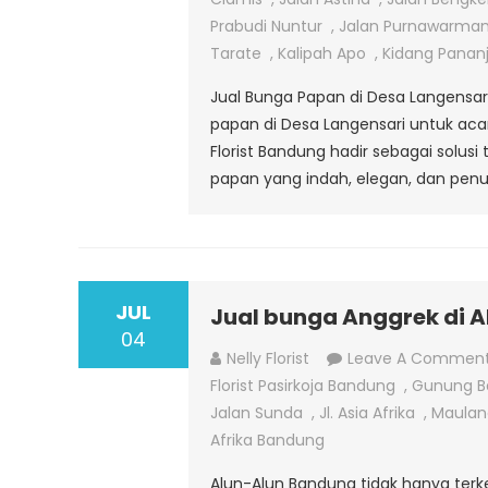
Prabudi Nuntur
,
Jalan Purnawarma
Tarate
,
Kalipah Apo
,
Kidang Panan
Jual Bunga Papan di Desa Langensar
papan di Desa Langensari untuk aca
Florist Bandung hadir sebagai solus
papan yang indah, elegan, dan penu
JUL
Jual bunga Anggrek di 
04
Nelly Florist
Leave A Commen
Florist Pasirkoja Bandung
,
Gunung B
Jalan Sunda
,
Jl. Asia Afrika
,
Maulan
Afrika Bandung
Alun-Alun Bandung tidak hanya terken