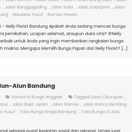
Papan
n
,
Jalan Ranggagading
,
Jalan Soka
,
Jalan Sulanjana
,
Jalan
Di
jung
,
Maulana Yusuf
,
Raman Hewan
Desa
i – Nelly Florist Bandung Apakah Anda sedang mencari bunga
Langensari
ra pernikahan, ucapan selamat, ataupun duka cita? 🌸Nelly
i terbaik untuk Anda yang ingin memberikan rangkaian bunga
h makna. Mengapa Memilih Bunga Papan dari Nelly Florist? […]
Alun-Alun Bandung
On
t
Posted In
Bunga Anggrek
Tagged
Desa Cisurupan
,
Jual
atur
,
Jalan Bukit Jarian
,
Jalan Mamisi
,
Jalan Ranca Bentang
,
Bunga
a Yusuf
,
Toko Bunga Braga Bandung
,
Toko Bunga Di Asia
Anggrek
Di
al sebagai pusat kegiatan sosial dan rekreasi, tetapi juga