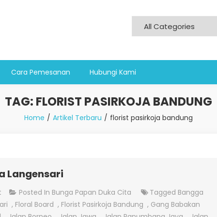
Cara Pemesanan
Hubungi Kami
TAG:
FLORIST PASIRKOJA BANDUNG
Home
Artikel Terbaru
florist pasirkoja bandung
a Langensari
On
t
Posted In
Bunga Papan Duka Cita
Tagged
Bangga
Jual
ari
,
Floral Board
,
Florist Pasirkoja Bandung
,
Gang Babakan
Bunga
l
,
Jalan Borneo
,
Jalan Jawa
,
Jalan Panumbang Jaya
,
Jalan