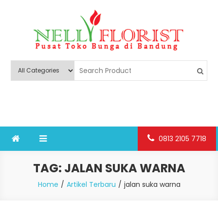
Skip
to
content
Nelly Florist Bandung
Jual karangan bunga papan Bandung
0813 2105 7718
TAG:
JALAN SUKA WARNA
Home
Artikel Terbaru
jalan suka warna