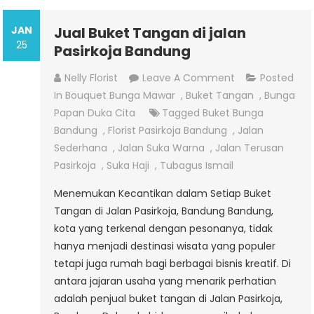
JAN
Jual Buket Tangan di jalan
25
Pasirkoja Bandung
On
Nelly Florist
Leave A Comment
Posted
Jual
In
Bouquet Bunga Mawar
,
Buket Tangan
,
Bunga
Buket
Papan Duka Cita
Tagged
Buket Bunga
Tangan
Bandung
,
Florist Pasirkoja Bandung
,
Jalan
Di
Sederhana
,
Jalan Suka Warna
,
Jalan Terusan
Jalan
Pasirkoja
,
Suka Haji
,
Tubagus Ismail
Pasirkoja
Menemukan Kecantikan dalam Setiap Buket
Bandung
Tangan di Jalan Pasirkoja, Bandung Bandung,
kota yang terkenal dengan pesonanya, tidak
hanya menjadi destinasi wisata yang populer
tetapi juga rumah bagi berbagai bisnis kreatif. Di
antara jajaran usaha yang menarik perhatian
adalah penjual buket tangan di Jalan Pasirkoja,