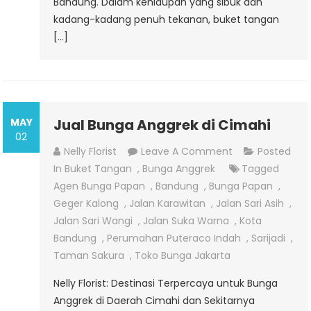
Bandung. Dalam kehidupan yang sibuk dan
kadang-kadang penuh tekanan, buket tangan
[…]
MAY
Jual Bunga Anggrek di Cimahi
02
On
Nelly Florist
Leave A Comment
Posted
Jual
In
Buket Tangan
,
Bunga Anggrek
Tagged
Bunga
Agen Bunga Papan
,
Bandung
,
Bunga Papan
,
Anggrek
Geger Kalong
,
Jalan Karawitan
,
Jalan Sari Asih
,
Di
Jalan Sari Wangi
,
Jalan Suka Warna
,
Kota
Cimahi
Bandung
,
Perumahan Puteraco Indah
,
Sarijadi
,
Taman Sakura
,
Toko Bunga Jakarta
Nelly Florist: Destinasi Terpercaya untuk Bunga
Anggrek di Daerah Cimahi dan Sekitarnya