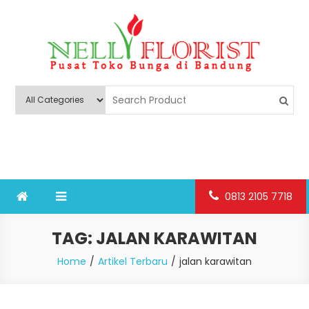
Skip
to
content
Nelly Florist Bandung
Jual karangan bunga papan Bandung
0813 2105 7718
TAG:
JALAN KARAWITAN
Home
Artikel Terbaru
jalan karawitan