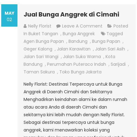
MAY
Jual Bunga Anggrek di Cimahi
02
On
Nelly Florist
Leave A Comment
Posted
Jual
In
Buket Tangan
,
Bunga Anggrek
Tagged
Bunga
Agen Bunga Papan
,
Bandung
,
Bunga Papan
,
Anggrek
Geger Kalong
,
Jalan Karawitan
,
Jalan Sari Asih
,
Di
Jalan Sari Wangi
,
Jalan Suka Warna
,
Kota
Cimahi
Bandung
,
Perumahan Puteraco Indah
,
Sarijadi
,
Taman Sakura
,
Toko Bunga Jakarta
Nelly Florist: Destinasi Terpercaya untuk Bunga
Anggrek di Daerah Cimahi dan Sekitarnya
Menghadirkan keindahan alami ke dalam rumah
atau acara Anda di daerah Cimahi dan
sekitarnya kini lebih mudah dengan Nelly Florist.
Sebagai destinasi terpercaya untuk bunga
anggrek, kami menawarkan koleksi yang