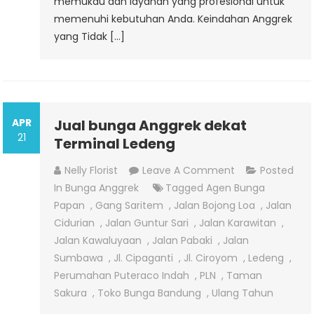
memukau dan layanan yang profesional untuk
memenuhi kebutuhan Anda. Keindahan Anggrek
yang Tidak […]
APR
Jual bunga Anggrek dekat
21
Terminal Ledeng
On
Nelly Florist
Leave A Comment
Posted
Jual
In
Bunga Anggrek
Tagged
Agen Bunga
Bunga
Papan
,
Gang Saritem
,
Jalan Bojong Loa
,
Jalan
Anggrek
Cidurian
,
Jalan Guntur Sari
,
Jalan Karawitan
,
Dekat
Jalan Kawaluyaan
,
Jalan Pabaki
,
Jalan
Terminal
Sumbawa
,
Jl. Cipaganti
,
Jl. Ciroyom
,
Ledeng
,
Ledeng
Perumahan Puteraco Indah
,
PLN
,
Taman
Sakura
,
Toko Bunga Bandung
,
Ulang Tahun