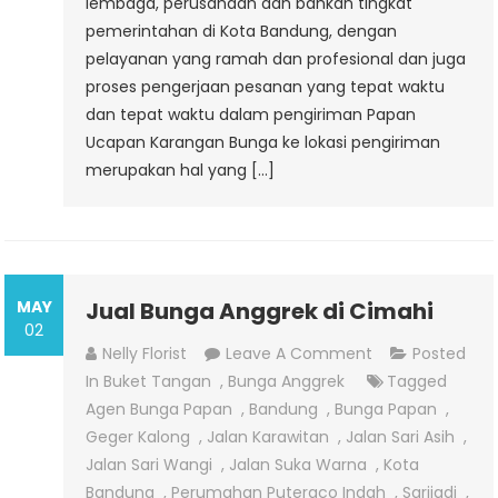
lembaga, perusahaan dan bahkan tingkat
pemerintahan di Kota Bandung, dengan
pelayanan yang ramah dan profesional dan juga
proses pengerjaan pesanan yang tepat waktu
dan tepat waktu dalam pengiriman Papan
Ucapan Karangan Bunga ke lokasi pengiriman
merupakan hal yang […]
MAY
Jual Bunga Anggrek di Cimahi
02
On
Nelly Florist
Leave A Comment
Posted
Jual
In
Buket Tangan
,
Bunga Anggrek
Tagged
Bunga
Agen Bunga Papan
,
Bandung
,
Bunga Papan
,
Anggrek
Geger Kalong
,
Jalan Karawitan
,
Jalan Sari Asih
,
Di
Jalan Sari Wangi
,
Jalan Suka Warna
,
Kota
Cimahi
Bandung
,
Perumahan Puteraco Indah
,
Sarijadi
,