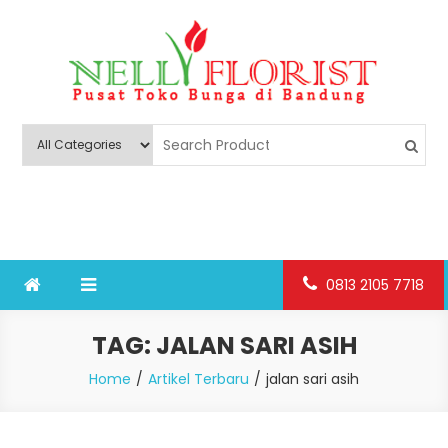
Skip
to
content
Nelly Florist Bandung
Jual karangan bunga papan Bandung
0813 2105 7718
TAG:
JALAN SARI ASIH
Home
Artikel Terbaru
jalan sari asih