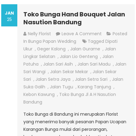
JAN
Toko Bunga Hand Bouquet Jalan
25
Nasution Bandung
On
Nelly Florist
Leave A Comment
Posted
Toko
In
Bunga Papan Wedding
Tagged
Dipati
Bunga
Ukur
,
Geger Kalong
,
Jalan Gurame
,
Jalan
Hand
Lingkar Selatan
,
Jalan Lio Genteng
,
Jalan
Bouquet
Patuha
,
Jalan Sari Asih
,
Jalan Sari Madu
,
Jalan
Jalan
Sari Wangi
,
Jalan Sekar Mekar
,
Jalan Sekar
Nasution
Sari
,
Jalan Setra Jaya
,
Jalan Setra Sari
,
Jalan
Bandung
Suka Galih
,
Jalan Tugu
,
Karang Tanjung
,
Kebon Kawung
,
Toko Bunga Jl A H Nasution
Bandung
Toko Bunga di Bandung ini merupakan Florist
yang menerima banyak pesanan Papan Ucapan
Karangan Bunga mulai dari perorangan,