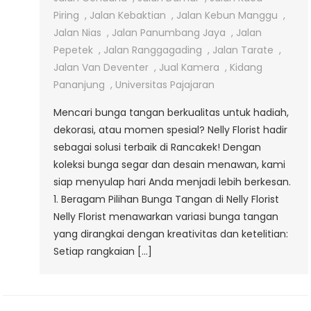
Di
Piring
,
Jalan Kebaktian
,
Jalan Kebun Manggu
,
Rancakek
Jalan Nias
,
Jalan Panumbang Jaya
,
Jalan
Dengan
Pepetek
,
Jalan Ranggagading
,
Jalan Tarate
,
Layanan
Jalan Van Deventer
,
Jual Kamera
,
Kidang
Terpercaya
Pananjung
,
Universitas Pajajaran
Mencari bunga tangan berkualitas untuk hadiah,
dekorasi, atau momen spesial? Nelly Florist hadir
sebagai solusi terbaik di Rancakek! Dengan
koleksi bunga segar dan desain menawan, kami
siap menyulap hari Anda menjadi lebih berkesan.
1. Beragam Pilihan Bunga Tangan di Nelly Florist
Nelly Florist menawarkan variasi bunga tangan
yang dirangkai dengan kreativitas dan ketelitian:
Setiap rangkaian […]