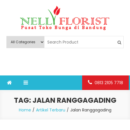
Skip
to
content
Nelly Florist Bandung
Jual karangan bunga papan Bandung
0813 2105 7718
TAG:
JALAN RANGGAGADING
Home
Artikel Terbaru
Jalan Ranggagading