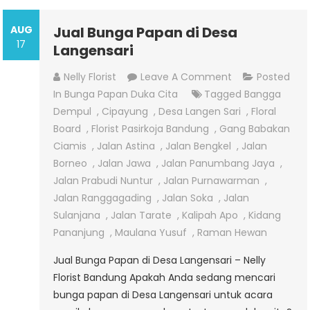
AUG
Jual Bunga Papan di Desa
17
Langensari
On
Nelly Florist
Leave A Comment
Posted
Jual
In
Bunga Papan Duka Cita
Tagged
Bangga
Bunga
Dempul
,
Cipayung
,
Desa Langen Sari
,
Floral
Papan
Board
,
Florist Pasirkoja Bandung
,
Gang Babakan
Di
Ciamis
,
Jalan Astina
,
Jalan Bengkel
,
Jalan
Desa
Borneo
,
Jalan Jawa
,
Jalan Panumbang Jaya
,
Langensari
Jalan Prabudi Nuntur
,
Jalan Purnawarman
,
Jalan Ranggagading
,
Jalan Soka
,
Jalan
Sulanjana
,
Jalan Tarate
,
Kalipah Apo
,
Kidang
Pananjung
,
Maulana Yusuf
,
Raman Hewan
Jual Bunga Papan di Desa Langensari – Nelly
Florist Bandung Apakah Anda sedang mencari
bunga papan di Desa Langensari untuk acara