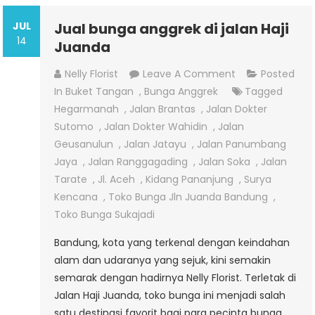
JUL
Jual bunga anggrek di jalan Haji
14
Juanda
On
Nelly Florist
Leave A Comment
Posted
Jual
In
Buket Tangan
,
Bunga Anggrek
Tagged
Bunga
Hegarmanah
,
Jalan Brantas
,
Jalan Dokter
Anggrek
Sutomo
,
Jalan Dokter Wahidin
,
Jalan
Di
Geusanulun
,
Jalan Jatayu
,
Jalan Panumbang
Jalan
Jaya
,
Jalan Ranggagading
,
Jalan Soka
,
Jalan
Haji
Tarate
,
Jl. Aceh
,
Kidang Pananjung
,
Surya
Juanda
Kencana
,
Toko Bunga Jln Juanda Bandung
,
Toko Bunga Sukajadi
Bandung, kota yang terkenal dengan keindahan
alam dan udaranya yang sejuk, kini semakin
semarak dengan hadirnya Nelly Florist. Terletak di
Jalan Haji Juanda, toko bunga ini menjadi salah
satu destinasi favorit bagi para pecinta bunga,