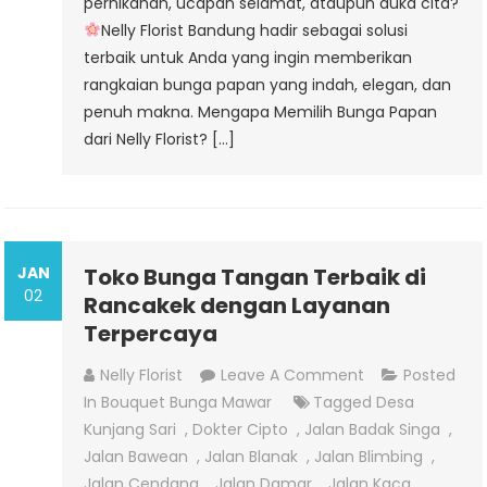
pernikahan, ucapan selamat, ataupun duka cita?
Nelly Florist Bandung hadir sebagai solusi
terbaik untuk Anda yang ingin memberikan
rangkaian bunga papan yang indah, elegan, dan
penuh makna. Mengapa Memilih Bunga Papan
dari Nelly Florist? […]
JAN
Toko Bunga Tangan Terbaik di
02
Rancakek dengan Layanan
Terpercaya
On
Nelly Florist
Leave A Comment
Posted
Toko
In
Bouquet Bunga Mawar
Tagged
Desa
Bunga
Kunjang Sari
,
Dokter Cipto
,
Jalan Badak Singa
,
Tangan
Jalan Bawean
,
Jalan Blanak
,
Jalan Blimbing
,
Terbaik
Jalan Cendana
,
Jalan Damar
,
Jalan Kaca