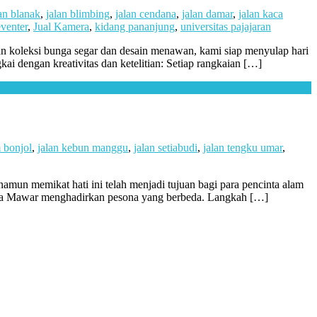
an blanak
,
jalan blimbing
,
jalan cendana
,
jalan damar
,
jalan kaca
venter
,
Jual Kamera
,
kidang pananjung
,
universitas pajajaran
gan koleksi bunga segar dan desain menawan, kami siap menyulap hari
ai dengan kreativitas dan ketelitian: Setiap rangkaian […]
 bonjol
,
jalan kebun manggu
,
jalan setiabudi
,
jalan tengku umar
,
namun memikat hati ini telah menjadi tujuan bagi para pencinta alam
unga Mawar menghadirkan pesona yang berbeda. Langkah […]