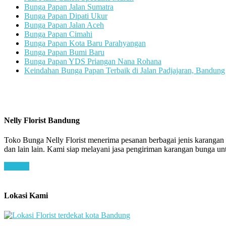
Bunga Papan Jalan Sumatra
Bunga Papan Dipati Ukur
Bunga Papan Jalan Aceh
Bunga Papan Cimahi
Bunga Papan Kota Baru Parahyangan
Bunga Papan Bumi Baru
Bunga Papan YDS Priangan Nana Rohana
Keindahan Bunga Papan Terbaik di Jalan Padjajaran, Bandung
Nelly Florist Bandung
Toko Bunga Nelly Florist menerima pesanan berbagai jenis karanga
dan lain lain. Kami siap melayani jasa pengiriman karangan bunga 
Lokasi Kami