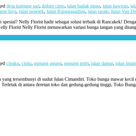
ged
desa kunjang sari
,
dokter cipto
,
jalan badak singa
,
jalan bawean
,
jal
ang Jaya
,
jalan pepetek
,
Jalan Ranggagading
,
jalan tarate
,
Jalan Van De
 spesial? Nelly Florist hadir sebagai solusi terbaik di Rancakek! Den
ly Florist Nelly Florist menawarkan variasi bunga tangan yang dirangk
ged
cipaku
,
cisitu
,
gunung agung
,
gunung putri
,
jalan damar
,
jalan imam
an yang tersembunyi di sudut Jalan Cimandiri. Toko bunga mawar kecil 
. Terletak di antara deretan toko dan gedung-gedung tinggi, Toko B