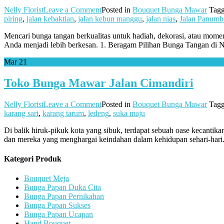
on
Nelly Florist
Leave a Comment
Posted in
Bouquet Bunga Mawar
Tag
Toko
piring
,
jalan kebaktian
,
jalan kebun manggu
,
jalan nias
,
Jalan Panumb
Bunga
Mencari bunga tangan berkualitas untuk hadiah, dekorasi, atau momen
Tangan
Anda menjadi lebih berkesan. 1. Beragam Pilihan Bunga Tangan di Nel
Terbaik
di
Mar
21
Rancakek
dengan
Toko Bunga Mawar Jalan Cimandiri
Layanan
Terpercaya
on
Nelly Florist
Leave a Comment
Posted in
Bouquet Bunga Mawar
Tag
Toko
karang sari
,
karang tarum
,
ledeng
,
suka maju
Bunga
Di balik hiruk-pikuk kota yang sibuk, terdapat sebuah oase kecantik
Mawar
dan mereka yang menghargai keindahan dalam kehidupan sehari-hari
Jalan
Cimandiri
Kategori Produk
Bouquet Meja
Bunga Papan Duka Cita
Bunga Papan Pernikahan
Bunga Papan Sukses
Bunga Papan Ucapan
Hand Bouquet