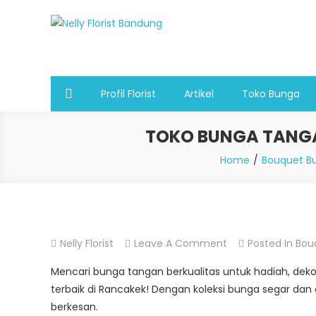
Skip
to
Nelly Florist Bandung
Jual karangan bunga papan Bandung
content
Profil Florist
Artikel
Toko Bunga
TOKO BUNGA TANGA
Home
Bouquet B
On
Nelly Florist
Leave A Comment
Posted In
Bou
Toko
Mencari bunga tangan berkualitas untuk hadiah, dek
Bunga
terbaik di Rancakek! Dengan koleksi bunga segar da
Tangan
berkesan.
Terbaik