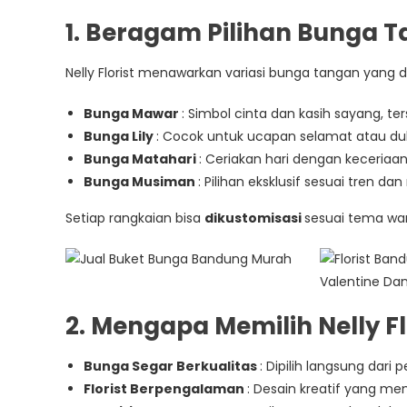
Di
1. Beragam Pilihan Bunga Ta
Rancakek
Dengan
Nelly Florist menawarkan variasi bunga tangan yang di
Layanan
Terpercaya
Bunga Mawar
: Simbol cinta dan kasih sayang, te
Bunga Lily
: Cocok untuk ucapan selamat atau d
Bunga Matahari
: Ceriakan hari dengan keceriaa
Bunga Musiman
: Pilihan eksklusif sesuai tren da
Setiap rangkaian bisa
dikustomisasi
sesuai tema war
2. Mengapa Memilih Nelly Fl
Bunga Segar Berkualitas
: Dipilih langsung dari 
Florist Berpengalaman
: Desain kreatif yang m