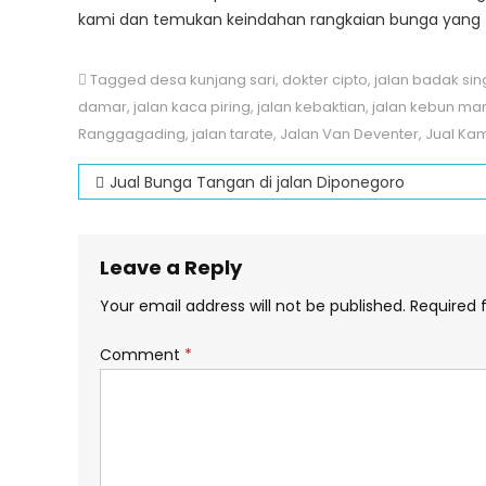
kami dan temukan keindahan rangkaian bunga yang t
Tagged
desa kunjang sari
,
dokter cipto
,
jalan badak si
damar
,
jalan kaca piring
,
jalan kebaktian
,
jalan kebun ma
Ranggagading
,
jalan tarate
,
Jalan Van Deventer
,
Jual Ka
Post
Jual Bunga Tangan di jalan Diponegoro
navigation
Leave a Reply
Your email address will not be published.
Required 
Comment
*