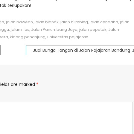
ak terlupakan!
nga
,
jalan bawean
,
jalan blanak
,
jalan blimbing
,
jalan cendana
,
jalan
nggu
,
jalan nias
,
Jalan Panumbang Jaya
,
jalan pepetek
,
Jalan
mera
,
kidang pananjung
,
universitas pajajaran
Jual Bunga Tangan di Jalan Pajajaran Bandung
fields are marked
*