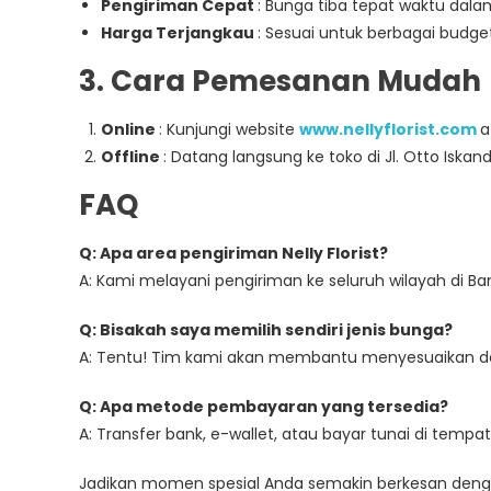
Pengiriman Cepat
: Bunga tiba tepat waktu dala
Harga Terjangkau
: Sesuai untuk berbagai budget
3. Cara Pemesanan Mudah
Online
: Kunjungi website
www.nellyflorist.com
a
Offline
: Datang langsung ke toko di Jl. Otto Iskand
FAQ
Q: Apa area pengiriman Nelly Florist?
A: Kami melayani pengiriman ke seluruh wilayah di B
Q: Bisakah saya memilih sendiri jenis bunga?
A: Tentu! Tim kami akan membantu menyesuaikan d
Q: Apa metode pembayaran yang tersedia?
A: Transfer bank, e-wallet, atau bayar tunai di tempat
Jadikan momen spesial Anda semakin berkesan deng