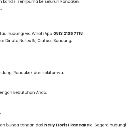
m kondisi sempurna ke seluruh Rancakek.
.
tau hubungi via WhatsApp
0813 2105 7718
.
ar Dinata No.los 15, Ciateul, Bandung.
andung, Rancakek dan sekitarnya.
engan kebutuhan Anda.
.
an bunga tangan dari
Nelly Florist Rancakek
. Segera hubungi