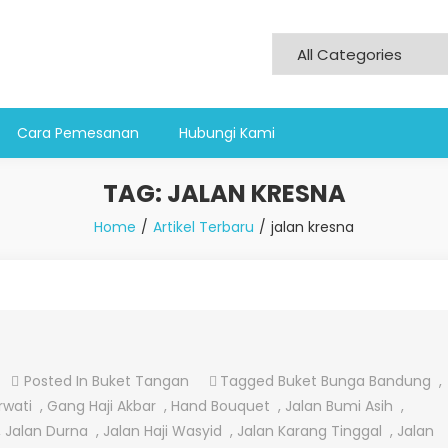
Cara Pemesanan
Hubungi Kami
TAG:
JALAN KRESNA
Home
Artikel Terbaru
jalan kresna
On
Posted In
Buket Tangan
Tagged
Buket Bunga Bandung
,
Hand
rwati
,
Gang Haji Akbar
,
Hand Bouquet
,
Jalan Bumi Asih
,
Bouquet
,
Jalan Durna
,
Jalan Haji Wasyid
,
Jalan Karang Tinggal
,
Jalan