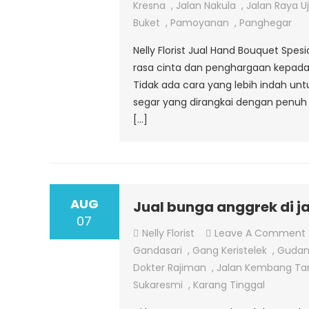
Kresna
,
Jalan Nakula
,
Jalan Raya U
Buket
,
Pamoyanan
,
Panghegar
Nelly Florist Jual Hand Bouquet Spe
rasa cinta dan penghargaan kepada
Tidak ada cara yang lebih indah u
segar yang dirangkai dengan penuh 
[…]
AUG
Jual bunga anggrek di j
07
Nelly Florist
Leave A Comment
Gandasari
,
Gang Keristelek
,
Gudan
Dokter Rajiman
,
Jalan Kembang Ta
Sukaresmi
,
Karang Tinggal