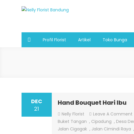
Skip
to
Nelly Florist Bandung
Jual karangan bunga papan Bandung
content
Profil Florist
Artikel
Toko Bunga
DEC
Hand Bouquet Hari Ibu
21
Nelly Florist
Leave A Comment
Buket Tangan
,
Cipadung
,
Desa De
Jalan Cigagak
,
Jalan Cimindi Raya