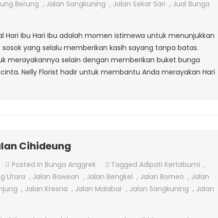
Hari
jung Berung
,
Jalan Sangkuning
,
Jalan Sekar Sari
,
Jual Bunga
Ibu
sial Hari Ibu Hari Ibu adalah momen istimewa untuk menunjukkan
 sosok yang selalu memberikan kasih sayang tanpa batas.
ntuk merayakannya selain dengan memberikan buket bunga
cinta. Nelly Florist hadir untuk membantu Anda merayakan Hari
alan Cihideung
On
Posted In
Bunga Anggrek
Tagged
Adipati Kertabumi
,
Jual
g Utara
,
Jalan Bawean
,
Jalan Bengkel
,
Jalan Borneo
,
Jalan
Bunga
njung
,
Jalan Kresna
,
Jalan Malabar
,
Jalan Sangkuning
,
Jalan
Anggrek
Di