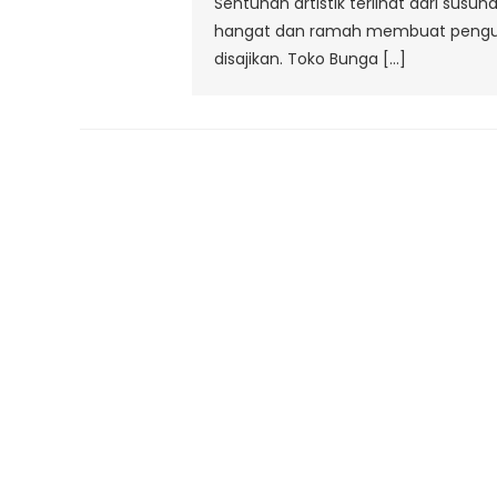
Sentuhan artistik terlihat dari sus
hangat dan ramah membuat pengunj
disajikan. Toko Bunga […]