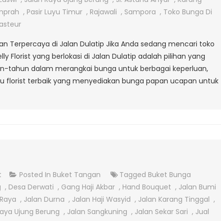
Papan
mprah
,
Pasir Luyu Timur
,
Rajawali
,
Sampora
,
Toko Bunga Di
Ucapan
asteur
Di
pan Terpercaya di Jalan Dulatip Jika Anda sedang mencari toko
Jalan
 Florist yang berlokasi di Jalan Dulatip adalah pilihan yang
Dulatip
n-tahun dalam merangkai bunga untuk berbagai keperluan,
 satu florist terbaik yang menyediakan bunga papan ucapan untuk
On
t
Posted In
Buket Tangan
Tagged
Buket Bunga
Hand
g
,
Desa Derwati
,
Gang Haji Akbar
,
Hand Bouquet
,
Jalan Bumi
Bouquet
 Raya
,
Jalan Durna
,
Jalan Haji Wasyid
,
Jalan Karang Tinggal
,
Hari
Raya Ujung Berung
,
Jalan Sangkuning
,
Jalan Sekar Sari
,
Jual