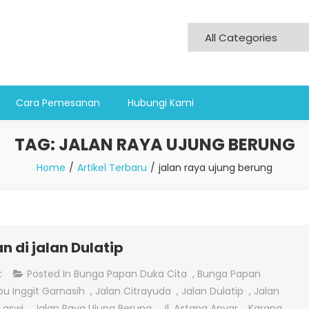
Cara Pemesanan
Hubungi Kami
TAG:
JALAN RAYA UJUNG BERUNG
Home
Artikel Terbaru
jalan raya ujung berung
 di jalan Dulatip
On
t
Posted In
Bunga Papan Duka Cita
,
Bunga Papan
Jual
bu Inggit Garnasih
,
Jalan Citrayuda
,
Jalan Dulatip
,
Jalan
Bunga
Laswi
,
Jalan Raya Ujung Berung
,
Jl. Astana Anyar
,
Karang