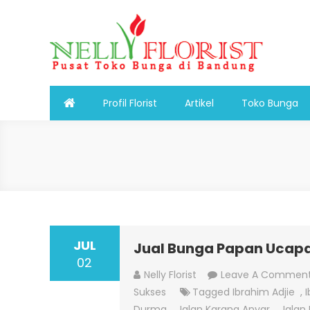
Skip
to
content
Nelly Florist Bandung
Jual karangan bunga papan Bandung
Profil Florist
Artikel
Toko Bunga
JUL
Jual Bunga Papan Ucapan
02
Nelly Florist
Leave A Commen
Sukses
Tagged
Ibrahim Adjie
,
I
Durma
,
Jalan Karang Anyar
,
Jalan 