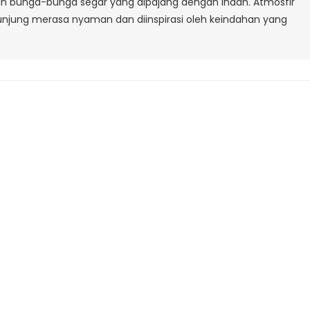
unan bunga-bunga segar yang dipajang dengan indah. Atmosfir
ung merasa nyaman dan diinspirasi oleh keindahan yang