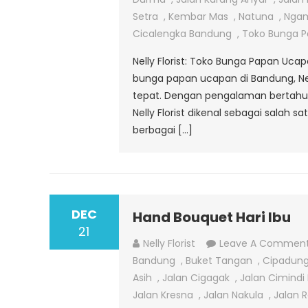
Setra
,
Kembar Mas
,
Natuna
,
Nga
Cicalengka Bandung
,
Toko Bunga P
Nelly Florist: Toko Bunga Papan Uca
bunga papan ucapan di Bandung, Nelly
tepat. Dengan pengalaman bertahu
Nelly Florist dikenal sebagai salah
berbagai […]
DEC
Hand Bouquet Hari Ibu
21
Nelly Florist
Leave A Commen
Bandung
,
Buket Tangan
,
Cipadun
Asih
,
Jalan Cigagak
,
Jalan Cimindi
Jalan Kresna
,
Jalan Nakula
,
Jalan 