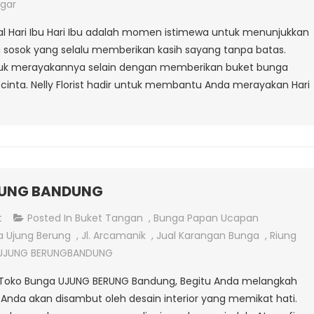
Ibu
gar
sial Hari Ibu Hari Ibu adalah momen istimewa untuk menunjukkan
 sosok yang selalu memberikan kasih sayang tanpa batas.
ntuk merayakannya selain dengan memberikan buket bunga
cinta. Nelly Florist hadir untuk membantu Anda merayakan Hari
RUNG BANDUNG
On
t
Posted In
Buket Tangan
,
Bunga Papan Ucapan
TOKO
a Ujung Berung
,
Jl. Arcamanik
,
Jual Karangan Bunga
,
Riung
BUNGA
UJUNG BERUNGBANDUNG
UJUNG
Toko Bunga UJUNG BERUNG Bandung, Begitu Anda melangkah
BERUNG
Anda akan disambut oleh desain interior yang memikat hati.
BANDUNG