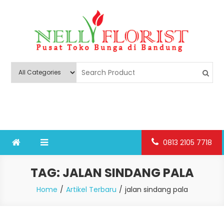
Skip
to
content
Nelly Florist Bandung
Jual karangan bunga papan Bandung
0813 2105 7718
TAG:
JALAN SINDANG PALA
Home
Artikel Terbaru
jalan sindang pala