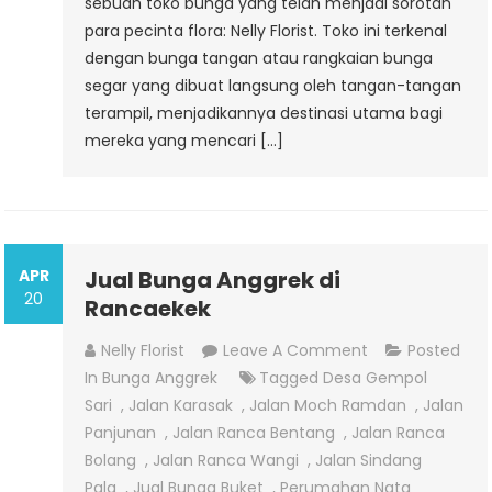
sebuah toko bunga yang telah menjadi sorotan
para pecinta flora: Nelly Florist. Toko ini terkenal
dengan bunga tangan atau rangkaian bunga
segar yang dibuat langsung oleh tangan-tangan
terampil, menjadikannya destinasi utama bagi
mereka yang mencari […]
APR
Jual Bunga Anggrek di
20
Rancaekek
On
Nelly Florist
Leave A Comment
Posted
Jual
In
Bunga Anggrek
Tagged
Desa Gempol
Bunga
Sari
,
Jalan Karasak
,
Jalan Moch Ramdan
,
Jalan
Anggrek
Panjunan
,
Jalan Ranca Bentang
,
Jalan Ranca
Di
Bolang
,
Jalan Ranca Wangi
,
Jalan Sindang
Rancaekek
Pala
,
Jual Bunga Buket
,
Perumahan Nata