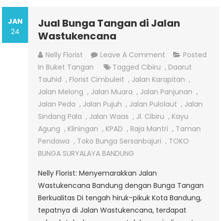
JAN
Jual Bunga Tangan di Jalan
24
Wastukencana
On
Nelly Florist
Leave A Comment
Posted
Jual
In
Buket Tangan
Tagged
Cibiru
,
Daarut
Bunga
Tauhid
,
Florist Cimbuleit
,
Jalan Karapitan
,
Tangan
Jalan Melong
,
Jalan Muara
,
Jalan Panjunan
,
Di
Jalan Peda
,
Jalan Pujuh
,
Jalan Pulolaut
,
Jalan
Jalan
Sindang Pala
,
Jalan Waas
,
Jl. Cibiru
,
Kayu
Wastukencana
Agung
,
Kliningan
,
KPAD
,
Raja Mantri
,
Taman
Pendawa
,
Toko Bunga Sersanbajuri
,
TOKO
BUNGA SURYALAYA BANDUNG
Nelly Florist: Menyemarakkan Jalan
Wastukencana Bandung dengan Bunga Tangan
Berkualitas Di tengah hiruk-pikuk Kota Bandung,
tepatnya di Jalan Wastukencana, terdapat