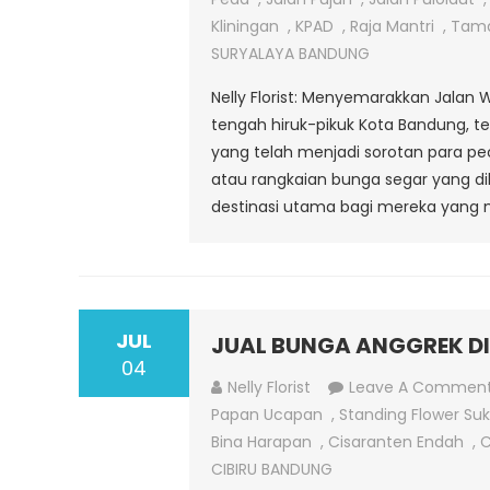
Kliningan
,
KPAD
,
Raja Mantri
,
Tam
SURYALAYA BANDUNG
Nelly Florist: Menyemarakkan Jala
tengah hiruk-pikuk Kota Bandung, t
yang telah menjadi sorotan para peci
atau rangkaian bunga segar yang d
destinasi utama bagi mereka yang 
JUL
JUAL BUNGA ANGGREK DI
04
Nelly Florist
Leave A Commen
Papan Ucapan
,
Standing Flower Su
Bina Harapan
,
Cisaranten Endah
,
C
CIBIRU BANDUNG