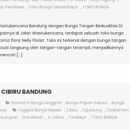
Tangan
an Pendawa
,
Toko Bunga Sersanbajuri
,
TOKO BUNGA
Di
Jalan
n Wastukencana Bandung dengan Bunga Tangan Berkualitas Di
Wastukencana
epatnya di Jalan Wastukencana, terdapat sebuah toko bunga
nta flora: Nelly Florist. Toko ini terkenal dengan bunga tangan
ibuat langsung oleh tangan-tangan terampil, menjadikannya
mencari […]
 CIBIRU BANDUNG
On
t
Posted In
Bunga Anggrek
,
Bunga Papan Sukses
,
Bunga
JUAL
kses
Tagged
Bunga Mawar
,
Cibiru
,
Cipadung
,
Cisaranten
BUNGA
isurupan
,
Gandasari
,
Jl. Cibiru
,
Terdekat
,
TOKO BUNGA
ANGGREK