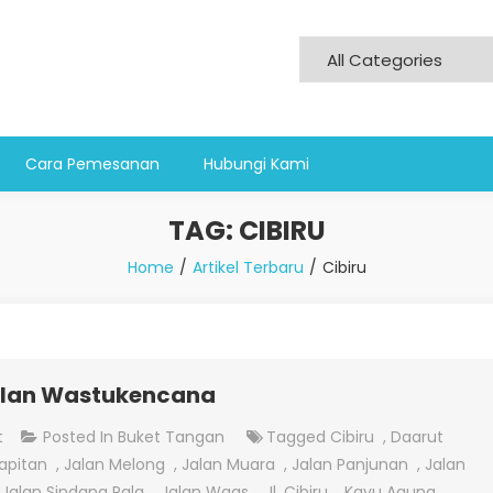
Cara Pemesanan
Hubungi Kami
TAG:
CIBIRU
Home
Artikel Terbaru
Cibiru
alan Wastukencana
On
t
Posted In
Buket Tangan
Tagged
Cibiru
,
Daarut
Jual
apitan
,
Jalan Melong
,
Jalan Muara
,
Jalan Panjunan
,
Jalan
Bunga
,
Jalan Sindang Pala
,
Jalan Waas
,
Jl. Cibiru
,
Kayu Agung
,