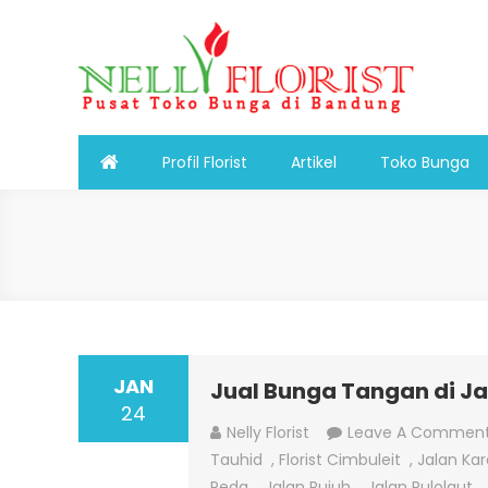
Skip
to
content
Nelly Florist Bandung
Jual karangan bunga papan Bandung
Profil Florist
Artikel
Toko Bunga
JAN
Jual Bunga Tangan di J
24
Nelly Florist
Leave A Commen
Tauhid
,
Florist Cimbuleit
,
Jalan Kar
Peda
,
Jalan Pujuh
,
Jalan Pulolaut