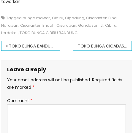
tawarkan.
Tagged
bunga mawar
,
Cibiru
,
Cipadung
,
Cisaranten Bina
Harapan
,
Cisaranten Endah
,
Cisurupan
,
Gandasari
,
Jl. Cibiru
,
terdekat
,
TOKO BUNGA CIBIRU BANDUNG
Post
TOKO BUNGA BANDUNG BARAT PADALARANG
TOKO BUNGA CICADAS BANDUNG
navigation
Leave a Reply
Your email address will not be published.
Required fields
are marked
*
Comment
*