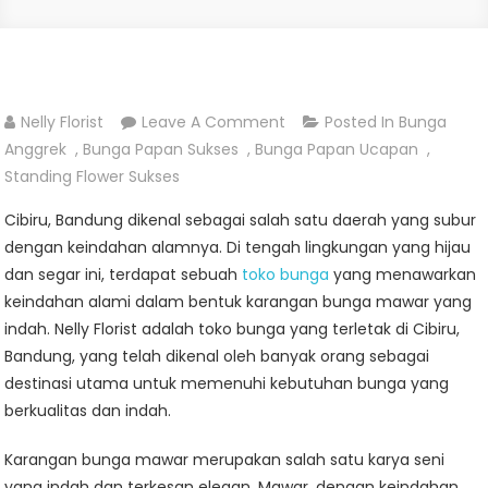
On
Nelly Florist
Leave A Comment
Posted In
Bunga
JUAL
Anggrek
,
Bunga Papan Sukses
,
Bunga Papan Ucapan
,
BUNGA
Standing Flower Sukses
ANGGREK
Cibiru, Bandung dikenal sebagai salah satu daerah yang subur
DI
dengan keindahan alamnya. Di tengah lingkungan yang hijau
CIBIRU
dan segar ini, terdapat sebuah
toko bunga
yang menawarkan
BANDUNG
keindahan alami dalam bentuk karangan bunga mawar yang
indah. Nelly Florist adalah toko bunga yang terletak di Cibiru,
Bandung, yang telah dikenal oleh banyak orang sebagai
destinasi utama untuk memenuhi kebutuhan bunga yang
berkualitas dan indah.
Karangan bunga mawar merupakan salah satu karya seni
yang indah dan terkesan elegan. Mawar, dengan keindahan